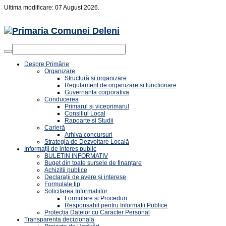
Ultima modificare: 07 August 2026.
Despre Primărie
Organizare
Structură și organizare
Regulament de organizare si functionare
Guvernanta corporativa
Conducerea
Primarul și viceprimarul
Consiliul Local
Rapoarte si Studii
Carieră
Arhiva concursuri
Strategia de Dezvoltare Locală
Informații de interes public
BULETIN INFORMATIV
Buget din toate sursele de finanțare
Achizitii publice
Declarații de avere și interese
Formulate tip
Solicitarea Informațiilor
Formulare și Proceduri
Responsabil pentru Informații Publice
Protecția Datelor cu Caracter Personal
Transparenta decizionala