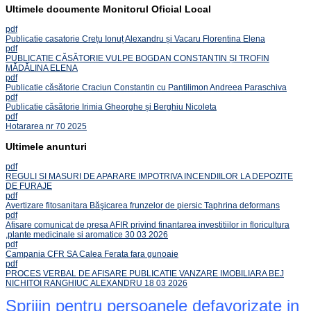
Ultimele documente Monitorul Oficial Local
pdf
Publicatie casatorie Crețu Ionuț Alexandru și Vacaru Florentina Elena
pdf
PUBLICATIE CĂSĂTORIE VULPE BOGDAN CONSTANTIN ȘI TROFIN
MĂDĂLINA ELENA
pdf
Publicatie căsătorie Craciun Constantin cu Pantilimon Andreea Paraschiva
pdf
Publicatie căsătorie Irimia Gheorghe și Berghiu Nicoleta
pdf
Hotararea nr 70 2025
Ultimele anunturi
pdf
REGULI SI MASURI DE APARARE IMPOTRIVA INCENDIILOR LA DEPOZITE
DE FURAJE
pdf
Avertizare fitosanitara Băşicarea frunzelor de piersic Taphrina deformans
pdf
Afisare comunicat de presa AFIR privind finantarea investitiilor in floricultura
,plante medicinale si aromatice 30 03 2026
pdf
Campania CFR SA Calea Ferata fara gunoaie
pdf
PROCES VERBAL DE AFISARE PUBLICATIE VANZARE IMOBILIARA BEJ
NICHITOI RANGHIUC ALEXANDRU 18 03 2026
Sprijin pentru persoanele defavorizate in