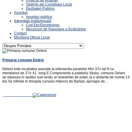
Proiecte de Hotărâri
Ședințe ale Consiliului Local
Dezbateri Publice
Anunturi
Anunturi publice
Integritate Instituțională
Cod Etic/Deontologic
Mecanism de Raportare a Încălcărilor
Contact
Monitorul Oficial Local
Primaria comunei Deleni
Deleni este localiatea asezata la intersectia paralelei 46o 37o lat N cu
meridianul de 27o 41´ long E.Componenta a judetului Vaslui, comuna Deleni
se situeaza in spatiul sud-vestic al resedintei de judet, la o distanta de numai 13
km.Se intinde in dreapta cursului mijlociu de Barlad, aproape de...