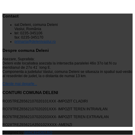
Contact
sat Deleni, comuna Deleni
Vaslui, România
tel: 0235-345106
fax: 0235-345170
primaria@delenivaslui.ro
Despre comuna Deleni
Asezare, Suprafata:
Deleni este localiatea asezata la intersectia paralelei 46o 37o lat N cu
meridianul de 27o 41´ long E.
Componenta a judetului Vaslui, comuna Deleni se situeaza in spatiul sud-vestic
al resedintei de judet, la o distanta de numai 13 km.
Citeste mai departe...
CONTURI COMUNA DELENI
RO35TREZ6562107020101XXX -IMPOZIT CLADIRI
RO79TREZ6562107020201XXX- IMPOZIT TEREN INTRAVILAN
RO76TREZ6562107020203XXX- IMPOZIT TEREN EXTRAVILAN
RO28TREZ65621A350102XXXX- AMENZI
Designed by
SPACEHOST.RO