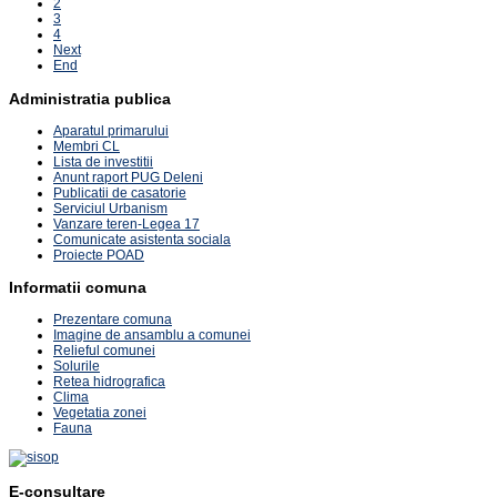
2
3
4
Next
End
Administratia publica
Aparatul primarului
Membri CL
Lista de investitii
Anunt raport PUG Deleni
Publicatii de casatorie
Serviciul Urbanism
Vanzare teren-Legea 17
Comunicate asistenta sociala
Proiecte POAD
Informatii comuna
Prezentare comuna
Imagine de ansamblu a comunei
Relieful comunei
Solurile
Retea hidrografica
Clima
Vegetatia zonei
Fauna
E-consultare