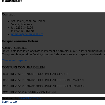
E-consultare
Contact
sat Deleni, comuna Deleni
Vaslui, România
tel: 0235-345106
fax: 0235-345170
primaria@delenivaslui.ro
Despre comuna Deleni
Asezare, Suprafata:
Deleni este localiatea asezata la intersectia paralelei 46o 37o lat N cu meridianu
Componenta a judetului Vaslui, comuna Deleni se situeaza in spatiul sud-vestic al
Citeste mai departe...
CONTURI COMUNA DELENI
RO35TREZ6562107020101XXX -IMPOZIT CLADIRI
RO79TREZ6562107020201XXX- IMPOZIT TEREN INTRAVILAN
RO76TREZ6562107020203XXX- IMPOZIT TEREN EXTRAVILAN
RO28TREZ65621A350102XXXX- AMENZI
Designed by
SPACEHOST.RO
Scroll to top