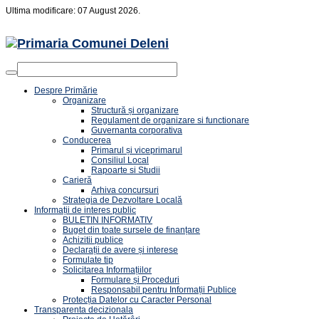
Ultima modificare: 07 August 2026.
Despre Primărie
Organizare
Structură și organizare
Regulament de organizare si functionare
Guvernanta corporativa
Conducerea
Primarul și viceprimarul
Consiliul Local
Rapoarte si Studii
Carieră
Arhiva concursuri
Strategia de Dezvoltare Locală
Informații de interes public
BULETIN INFORMATIV
Buget din toate sursele de finanțare
Achizitii publice
Declarații de avere și interese
Formulate tip
Solicitarea Informațiilor
Formulare și Proceduri
Responsabil pentru Informații Publice
Protecția Datelor cu Caracter Personal
Transparenta decizionala