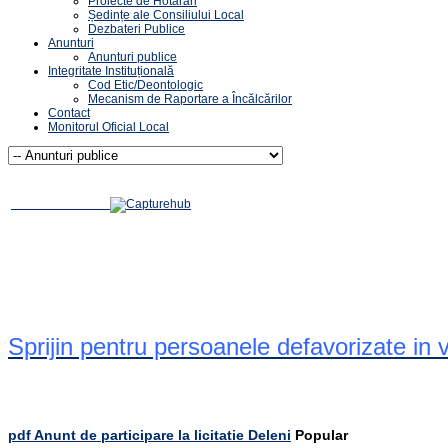
Proiecte de Hotărâri
Ședințe ale Consiliului Local
Dezbateri Publice
Anunturi
Anunturi publice
Integritate Instituțională
Cod Etic/Deontologic
Mecanism de Raportare a Încălcărilor
Contact
Monitorul Oficial Local
Sprijin pentru persoanele defavorizate in
pdf
Anunt de participare la licitatie Deleni
Popular