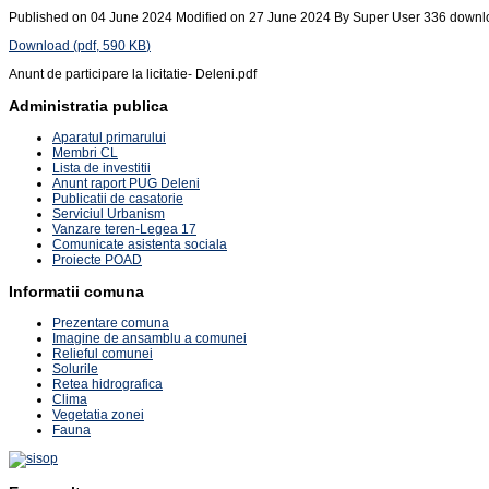
Published on 04 June 2024
Modified on 27 June 2024
By
Super User
336 downl
Download
(
pdf,
590 KB
)
Anunt de participare la licitatie- Deleni.pdf
Administratia publica
Aparatul primarului
Membri CL
Lista de investitii
Anunt raport PUG Deleni
Publicatii de casatorie
Serviciul Urbanism
Vanzare teren-Legea 17
Comunicate asistenta sociala
Proiecte POAD
Informatii comuna
Prezentare comuna
Imagine de ansamblu a comunei
Relieful comunei
Solurile
Retea hidrografica
Clima
Vegetatia zonei
Fauna