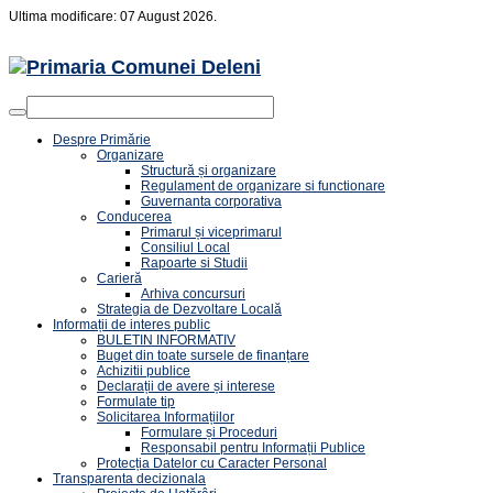
Ultima modificare: 07 August 2026.
Despre Primărie
Organizare
Structură și organizare
Regulament de organizare si functionare
Guvernanta corporativa
Conducerea
Primarul și viceprimarul
Consiliul Local
Rapoarte si Studii
Carieră
Arhiva concursuri
Strategia de Dezvoltare Locală
Informații de interes public
BULETIN INFORMATIV
Buget din toate sursele de finanțare
Achizitii publice
Declarații de avere și interese
Formulate tip
Solicitarea Informațiilor
Formulare și Proceduri
Responsabil pentru Informații Publice
Protecția Datelor cu Caracter Personal
Transparenta decizionala