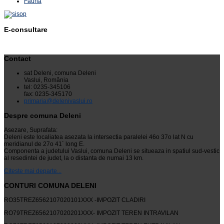
Fauna
E-consultare
Contact
sat Deleni, comuna Deleni
Vaslui, România
tel: 0235-345106
fax: 0235-345170
primaria@delenivaslui.ro
Despre comuna Deleni
Asezare, Suprafata:
Deleni este localiatea asezata la intersectia paralelei 46o 37o lat N cu
meridianul de 27o 41´ long E.
Componenta a judetului Vaslui, comuna Deleni se situeaza in spatiul sud-vestic
al resedintei de judet, la o distanta de numai 13 km.
Citeste mai departe...
CONTURI COMUNA DELENI
RO35TREZ6562107020101XXX -IMPOZIT CLADIRI
RO79TREZ6562107020201XXX- IMPOZIT TEREN INTRAVILAN