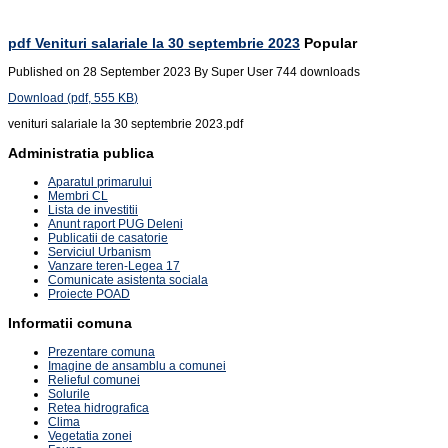
pdf
Venituri salariale la 30 septembrie 2023
Popular
Published on 28 September 2023
By
Super User
744 downloads
Download
(
pdf,
555 KB
)
venituri salariale la 30 septembrie 2023.pdf
Administratia publica
Aparatul primarului
Membri CL
Lista de investitii
Anunt raport PUG Deleni
Publicatii de casatorie
Serviciul Urbanism
Vanzare teren-Legea 17
Comunicate asistenta sociala
Proiecte POAD
Informatii comuna
Prezentare comuna
Imagine de ansamblu a comunei
Relieful comunei
Solurile
Retea hidrografica
Clima
Vegetatia zonei