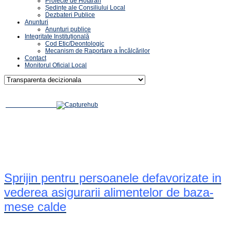
Proiecte de Hotărâri
Ședințe ale Consiliului Local
Dezbateri Publice
Anunturi
Anunturi publice
Integritate Instituțională
Cod Etic/Deontologic
Mecanism de Raportare a Încălcărilor
Contact
Monitorul Oficial Local
Sprijin pentru persoanele defavorizate in
vederea asigurarii alimentelor de baza-
mese calde